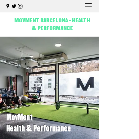
MOVMENT BARCELONA - HEALTH
& PERFORMANCE
MovMent
Health & Performance