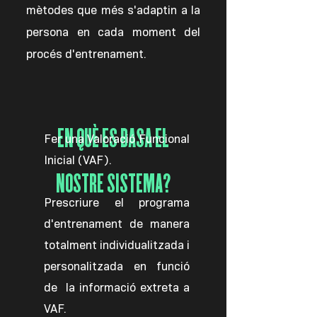
mètodes que més s'adaptin a la
persona en cada moment del
procés d'entrenament.
EN QUÈ ES BASA EL
Fer una Valoració Funcional
Inicial (VAF).
NOSTRE SISTEMA?
Prescriure el programa
d'entrenament de manera
totalment individualitzada i
personalitzada en funció
de
la informació extreta a
VAF.