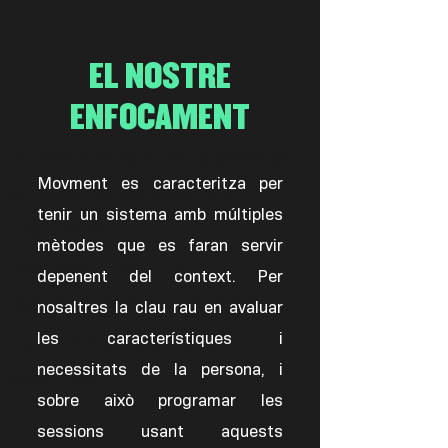
EL NOSTRE
ENFOCAMENT
Millorem la salut de la societat
Movment es caracteritza per
a través del coneixement
tenir un sistema amb múltiples
profund del
mètodes que es faran servir
moviment, contribuint al
depenent del context. Per
desenvolupament de l'ésser
nosaltres la clau rau en avaluar
les característiques i
humà a la seva pràctica
necessitats de la persona, i
esportiva.
sobre això programar les
sessions usant aquests