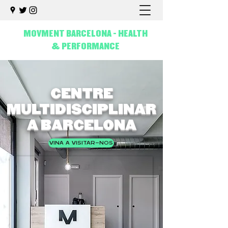
MOVMENT BARCELONA - HEALTH
& PERFORMANCE
CENTRE
MULTIDISCIPLINAR
A BARCELONA
VINA A VISITAR-NOS